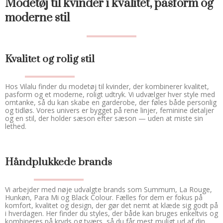
Modetøj til kvinder i kvalitet, pasform og
moderne stil
Kvalitet og rolig stil
Hos Vilalu finder du modetøj til kvinder, der kombinerer kvalitet,
pasform og et moderne, roligt udtryk. Vi udvælger hver style med
omtanke, så du kan skabe en garderobe, der føles både personlig
og tidløs. Vores univers er bygget på rene linjer, feminine detaljer
og en stil, der holder sæson efter sæson — uden at miste sin
lethed.
Håndplukkede brands
Vi arbejder med nøje udvalgte brands som Summum, La Rouge,
Hunkøn, Para Mi og Black Colour. Fælles for dem er fokus på
komfort, kvalitet og design, der gør det nemt at klæde sig godt på
i hverdagen. Her finder du styles, der både kan bruges enkeltvis og
kombineres på kryds og tværs, så du får mest muligt ud af din