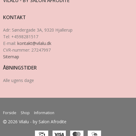
VILALU - BY SALON AFRODITE
KONTAKT
Adr
:
Søndergade 3A
, 9320
Hjallerup
Tel
:
+4598281517
E-mail
:
kontakt@vilalu.dk
CVR-nummer
:
27247997
Sitemap
ÅBNINGSTIDER
Alle ugens dage
Forside
Shop
Information
2026 Vilalu - by Salon Afrodite