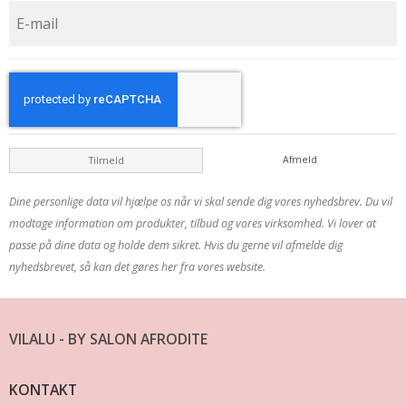
Afmeld
Tilmeld
Dine personlige data vil hjælpe os når vi skal sende dig vores nyhedsbrev. Du vil
modtage information om produkter, tilbud og vores virksomhed. Vi lover at
passe på dine data og holde dem sikret. Hvis du gerne vil afmelde dig
nyhedsbrevet, så kan det gøres her fra vores website.
VILALU - BY SALON AFRODITE
KONTAKT