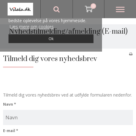
0
Vi bruger cookies for at sikre, at du får den
bedste oplevelse på vores hjemmeside.
Læs mere om cookies
Nyhedstilmelding/afmelding
(E-mail)
Ok
Forside
/
Nyhedstilmelding
Tilmeld dig vores nyhedsbrev
Tilmeld dig vores nyhedsbrev ved at udfylde formularen nedenfor.
Navn
*
E-mail
*