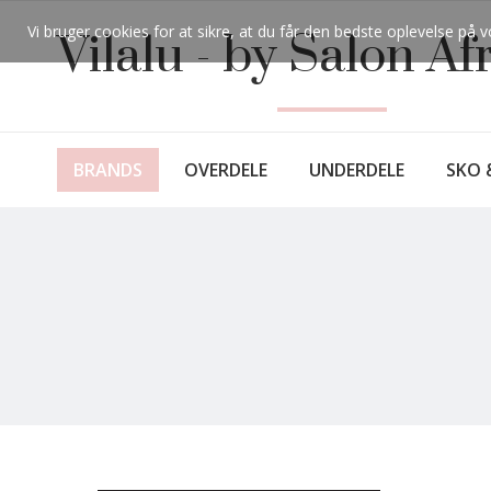
Vi bruger cookies for at sikre, at du får den bedste oplevelse p
Vilalu - by Salon Af
BRANDS
OVERDELE
UNDERDELE
SKO 