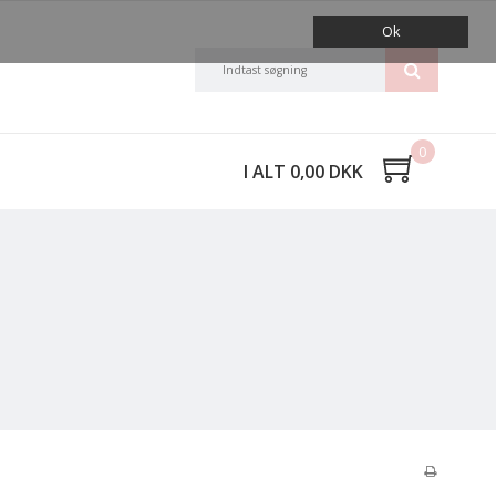
Ok
0
I ALT 0,00 DKK