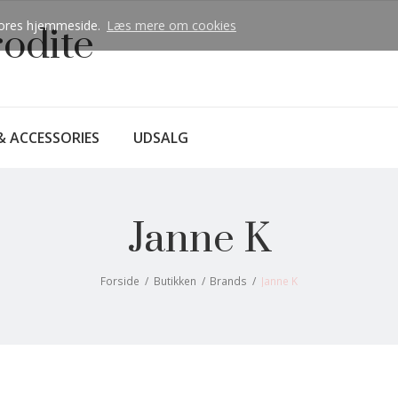
å vores hjemmeside.
Læs mere om cookies
rodite
& ACCESSORIES
UDSALG
Janne K
Forside
/
Butikken
/
Brands
/
Janne K