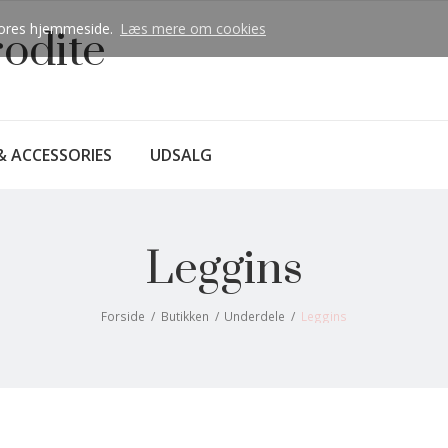
å vores hjemmeside.
Læs mere om cookies
rodite
& ACCESSORIES
UDSALG
Leggins
Forside
/
Butikken
/
Underdele
/
Leggins