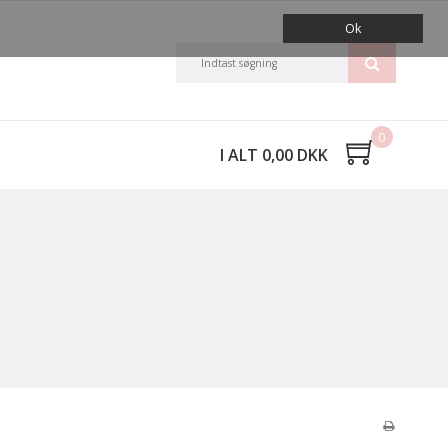
Ok
0
I ALT 0,00 DKK