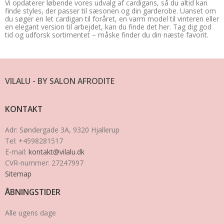
Vi opdaterer løbende vores udvalg af cardigans, så du altid kan 
finde styles, der passer til sæsonen og din garderobe. Uanset om 
du søger en let cardigan til foråret, en varm model til vinteren eller 
en elegant version til arbejdet, kan du finde det her. Tag dig god 
tid og udforsk sortimentet – måske finder du din næste favorit.
VILALU - BY SALON AFRODITE
KONTAKT
Adr
:
Søndergade 3A
, 9320
Hjallerup
Tel
:
+4598281517
E-mail
:
kontakt@vilalu.dk
CVR-nummer
:
27247997
Sitemap
ÅBNINGSTIDER
Alle ugens dage