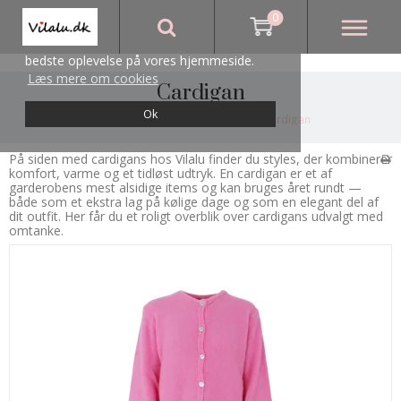
0
Vi bruger cookies for at sikre, at du får den
bedste oplevelse på vores hjemmeside.
Læs mere om cookies
Cardigan
Ok
Forside
/
Butikken
/
Overdele
/
Cardigan
På siden med cardigans hos Vilalu finder du styles, der kombinerer
komfort, varme og et tidløst udtryk. En cardigan er et af
garderobens mest alsidige items og kan bruges året rundt —
både som et ekstra lag på kølige dage og som en elegant del af
dit outfit. Her får du et roligt overblik over cardigans udvalgt med
omtanke.