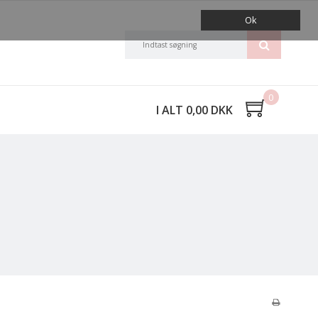
Ok
0
I ALT 0,00 DKK