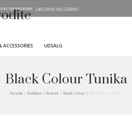
å vores hjemmeside.
Læs mere om cookies
rodite
& ACCESSORIES
UDSALG
Black Colour Tunika
Forside
/
Butikken
/
Brands
/
Black Colour
/
Black Colour Tunika