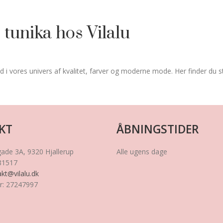
 tunika hos Vilalu
d i vores univers af kvalitet, farver og moderne mode. Her finder du st
KT
ÅBNINGSTIDER
gade 3A
, 9320
Hjallerup
Alle ugens dage
81517
kt@vilalu.dk
r
:
27247997