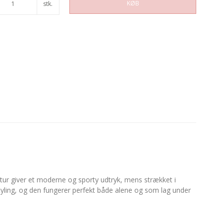
KØB
stk.
tur giver et moderne og sporty udtryk, mens strækket i
styling, og den fungerer perfekt både alene og som lag under