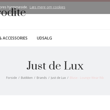
å vores hjemmeside.
Læs mere om cookies
rodite
& ACCESSORIES
UDSALG
Just de Lux
Forside
/
Butikken
/
Brands
/
Just de Lux
/
Bluse - Lounge Wear Rib