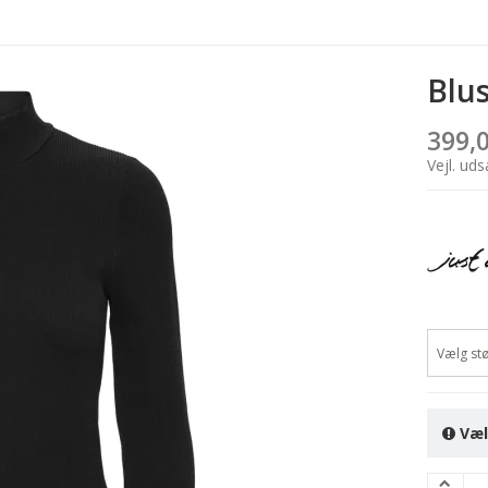
Blu
399,
Vejl. ud
Vælg stø
Væl