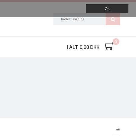
Ok
0
I ALT 0,00 DKK