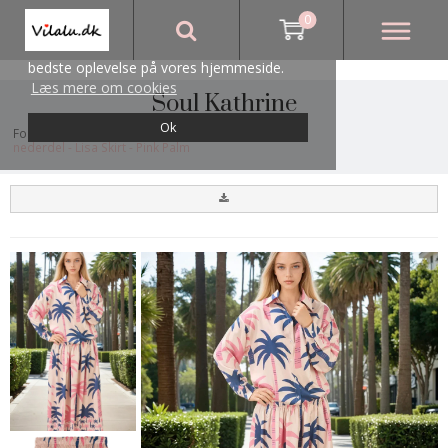
0
Vi bruger cookies for at sikre, at du får den
bedste oplevelse på vores hjemmeside.
Læs mere om cookies
Soul Kathrine
Ok
Forside
/
Butikken
/
Brands
/
Soul Kathrine
/
nederdel - Lisa Skirt - Pink Palm