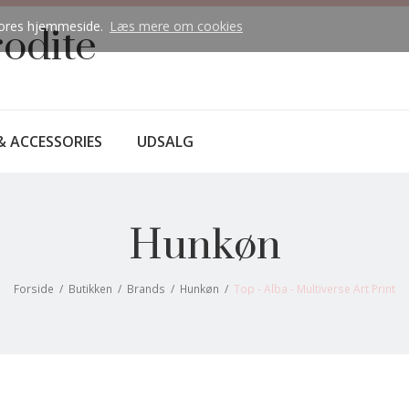
å vores hjemmeside.
Læs mere om cookies
rodite
& ACCESSORIES
UDSALG
Hunkøn
Forside
/
Butikken
/
Brands
/
Hunkøn
/
Top - Alba - Multiverse Art Print