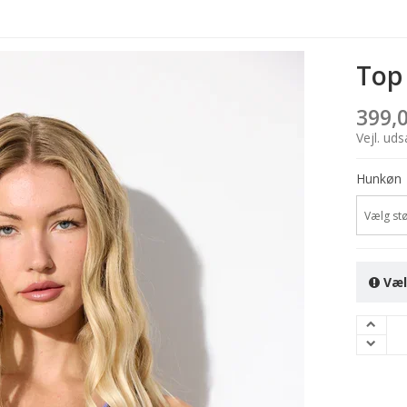
Top 
399,
Vejl. ud
Hunkøn
Vælg stø
Væl