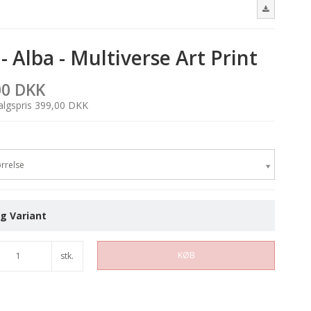
- Alba - Multiverse Art Print
00 DKK
salgspris 399,00 DKK
rrelse
g Variant
KØB
stk.