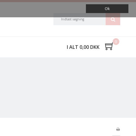
Ok
0
I ALT 0,00 DKK